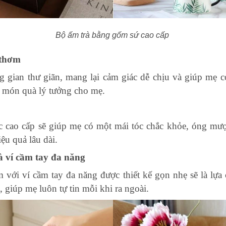
Bộ ấm trà bằng gốm sứ cao cấp
 thơm
ng gian thư giãn, mang lại cảm giác dễ chịu và giúp mẹ 
là món quà lý tưởng cho mẹ.
óc cao cấp sẽ giúp mẹ có một mái tóc chắc khỏe, óng mư
iệu quả lâu dài.
và ví cầm tay đa năng
m với ví cầm tay đa năng được thiết kế gọn nhẹ sẽ là lự
, giúp mẹ luôn tự tin mỗi khi ra ngoài.