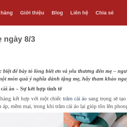
 hàng
Giới thiệu
Blog
Liên hệ
Chia sẻ
ẹ ngày 8/3
 biệt để bày tỏ lòng biết ơn và yêu thương đến mẹ – ngư
một món quà ý nghĩa dành tặng mẹ, hãy tham khảo ngay
ài áo – Sự kết hợp tinh tế
àng kết hợp với một chiếc
trâm cài áo
sang trọng sẽ tạo
áp, mềm mại, trong khi trâm cài áo lại giúp tôn lên pho