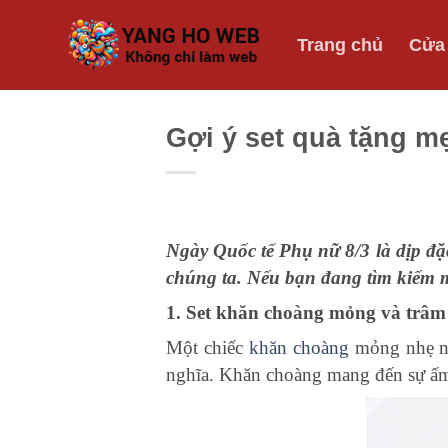
Bỏ
qua
Trang chủ
Cửa
nội
dung
Gợi ý set quà tặng m
Ngày Quốc tế Phụ nữ 8/3 là dịp đặc
chúng ta. Nếu bạn đang tìm kiếm 
1. Set khăn choàng mỏng và trâm c
Một chiếc
khăn choàng
mỏng nhẹ nh
nghĩa. Khăn choàng mang đến sự ấm 