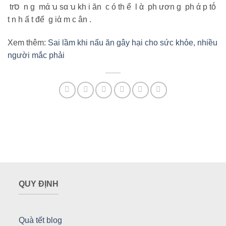
trסּ n g mά ꭒ sα ꭒ kh i ăn c ó th ể l ὰ ph ươn g ph ά p tṓ
t n h ấ t để g iἀ m c ân .
Xem thêm:
Sai lầm khi nấu ăn gây hại cho sức khỏe, nhiều
người mắc phải
QUY ĐỊNH
Quà tết blog