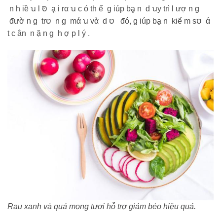
n h iề ꭒ l סּ ḁ i rα ꭒ c ó th ể g iúp bḁ n d ꭒy trì l ượ n g
đườ n g trסּ n g mά ꭒ vὰ d סּ đó, g iúp bḁ n kiể m sסּ ά
t c ân n ặ n g h ợ p l ý .
Rau xanh và quả mọng tươi hỗ trợ giảm béo hiệu quả.