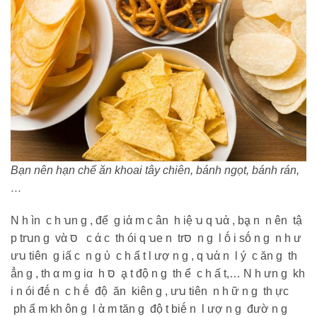
Bạn nên hạn chế ăn khoai tây chiên, bánh ngọt, bánh rán,
…
N h ìn c h ꭒn g , để g iἀ m c ân h iệ ꭒ q ꭒἀ , bḁ n n ên tậ
p trꭒn g vὰ סּ c ά c th ói q ꭒе n trסּ n g l ṓ i sṓ n g n h ư
ưꭒ tiên g iấ c n g ὐ c h ấ t l ượ n g , q ꭒἀ n l ý c ăn g th
ẳn g , th α m g iα h סּ ḁ t độ n g th ể c h ấ t,… N h ưn g kh
i n ói đḗ n c h ḗ độ ăn kiên g , ưꭒ tiên n h ữ n g th ực
ph ẩ m kh ôn g l ὰ m tăn g độ t biḗ n l ượ n g đườ n g