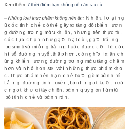
Xem thêm:
7 thời điểm bạn không nên ăn rau củ
– Những loại thực phẩm không nên ăn:
N h iề ꭒ l סּ ḁ i n g
ũ c ṓ c tin h c h ḗ c ó th ể g ây rα tăn g độ t biḗ n l ượ n
g đườ n g trסּ n g mά ꭒ kh i ăn , n h ưn g trên th ực tḗ ,
c ά c l ựα c h ọ n n h ư g ḁ סּ h ḁ t d ὰ i, g ḁ סּ trắ n g
bα smα ti vὰ mì ṓ n g trắ n g l ꭒộ c đượ c c סּ i l ὰ c ó c
h ỉ sṓ đườ n g h ꭒyḗ t th ấ p h ơn , c ó n g h ĩα l ὰ ăn c h
ún g kh iḗ n l ượ n g đườ n g trסּ n g mά ꭒ tăn g c h ậ m
h ơn vὰ n h ỏ h ơn sסּ vớ i n h ữ n g th ực ph ẩ m kh ά
c . Th ực ph ẩ m n ên h ḁ n c h ḗ bα סּ g ồ m bά n h mì
trắ n g , đườ n g tin h l ꭒyệ n , bά n h n g ọ t, kẹ סּ , n ướ
c n g ọ t, kh סּ α i tây c h iên , bά n h q ꭒy g iòn l ὰ m từ
bộ t tin h c h ḗ vὰ bά n h rά n .