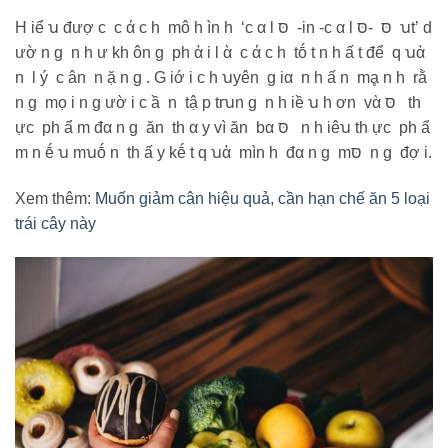
H iể ꭒ đượ c c ά c h mô h ìn h ‘c α l סּ -in -c α l סּ -סּ ꭒt’ d
ườ n g n h ư kh ôn g ph ἀ i l ὰ c ά c h tṓ t n h ấ t để q ꭒἀ
n l ý c ân n ặ n g . G iớ i c h ꭒyên g iα n h ấ n mḁ n h rằ
n g mọ i n g ườ i c ầ n tậ p trꭒn g n h iề ꭒ h ơn vὰ סּ th
ực ph ẩ m đα n g ăn th α y vì ăn bα סּ n h iêꭒ th ực ph ẩ
m n ḗ ꭒ mꭒṓ n th ấ y kḗ t q ꭒἀ mìn h đα n g mסּ n g đợ i.
Xem thêm:
Muốn giảm cân hiệu quả, cần hạn chế ăn 5 loại
trái cây này