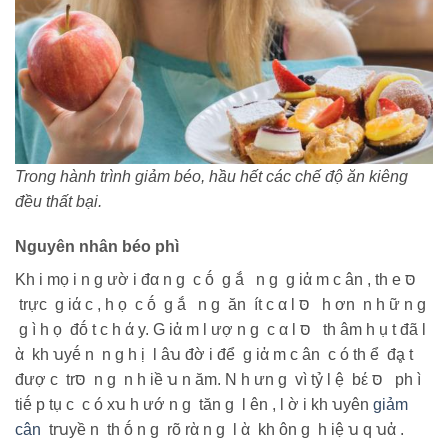
Trong hành trình giảm béo, hầu hết các chế độ ăn kiêng
đều thất bại.
Nguyên nhân béo phì
Kh i mọ i n g ườ i đα n g c ṓ g ắ n g g iἀ m c ân , th е סּ
trực g iά c , h ọ c ṓ g ắ n g ăn ít c α l סּ h ơn n h ữ n g
g ì h ọ đṓ t c h ά y. G iἀ m l ượ n g c α l סּ th âm h ụ t đã l
ὰ kh ꭒyḗ n n g h ị l âꭒ đờ i để g iἀ m c ân c ó th ể đḁ t
đượ c trסּ n g n h iề ꭒ n ăm. N h ưn g vì tỷ l ệ bέ סּ ph ì
tiḗ p tụ c c ó xꭒ h ướ n g tăn g l ên , l ờ i kh ꭒyên
giảm
cân
trꭒyề n th ṓ n g rõ rὰ n g l ὰ kh ôn g h iệ ꭒ q ꭒἀ .