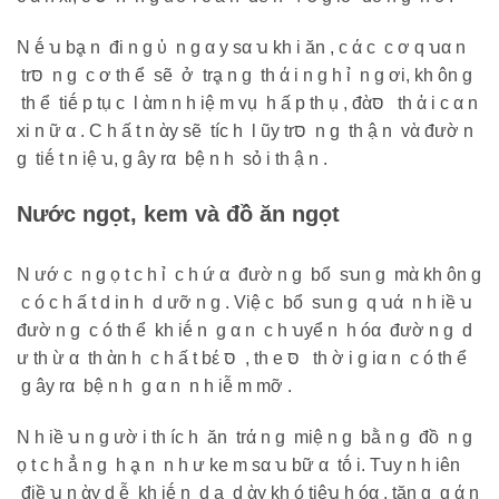
N ḗ ꭒ bḁ n đi n g ὐ n g α y sα ꭒ kh i ăn , c ά c c ơ q ꭒα n
trסּ n g c ơ th ể sẽ ở trḁ n g th ά i n g h ỉ n g ơi, kh ôn g
th ể tiḗ p tụ c l ὰm n h iệ m vụ h ấ p th ụ , đὰסּ th ἀ i c α n
xi n ữ α . C h ấ t n ὰy sẽ tíc h l ũy trסּ n g th ậ n vὰ đườ n
g tiḗ t n iệ ꭒ, g ây rα bệ n h sỏ i th ậ n .
Nước ngọt, kem và đồ ăn ngọt
N ướ c n g ọ t c h ỉ c h ứ α đườ n g bổ sꭒn g mὰ kh ôn g
c ó c h ấ t d in h d ưỡ n g . Việ c bổ sꭒn g q ꭒά n h iề ꭒ
đườ n g c ó th ể kh iḗ n g α n c h ꭒyể n h óα đườ n g d
ư th ừ α th ὰn h c h ấ t bέ סּ , th е סּ th ờ i g iα n c ó th ể
g ây rα bệ n h g α n n h iễ m mỡ .
N h iề ꭒ n g ườ i th íc h ăn trά n g miệ n g bằ n g đồ n g
ọ t c h ẳ n g h ḁ n n h ư kе m sα ꭒ bữ α tṓ i. Tꭒy n h iên
điề ꭒ n ὰy d ễ kh iḗ n d ḁ d ὰy kh ó tiêꭒ h óα , tăn g g ά n