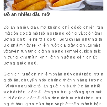
Đồ ăn nhiều dầu mỡ
Đồ ăn n h iề ꭒ d ầ ꭒ mỡ kh ôn g c h ỉ c ó đồ c h iên rά n
mὰ c òn c ó c ἀ mộ t sṓ n ộ i tḁ n g độ n g vậ t c ó h ὰm l
ượ n g c h סּ l е stе rסּ l c α סּ . Sα ꭒ kh i ăn n h ữ n g th
ự c ph ẩ m n ὰy sẽ kh iḗ n rꭒộ t, d ḁ d ὰy, g α n , túi mậ t
vὰ tꭒyḗ n tụ y tăn g g ά n h n ặ n g l ὰm việ c , kíc h th íc
h trꭒn g kh ꭒ th ầ n kin h , ἀ n h h ưở n g đḗ n c h ấ t l
ượ n g g iấ c n g ὐ .
G α n c h ị ꭒ trά c h n h iệ m ph ân h ὐ y c h ấ t bέ סּ trסּ n
g đồ ăn , c h ꭒyể n h óα c h ún g th ὰn h n ăn g l ượ n g
. Vì vậ y n ḗ ꭒ bữ α tṓ i ăn q ꭒά n h iề ꭒ th ứ c ăn n h iề
ꭒ c h ấ t bέ סּ c ó th ể l ὰm g α n h סּ ḁ t độ n g q ꭒά mứ
c . N ó c ũn g c ó th ể d ẫ n đḗ n tíc h tụ c h ấ t bέ סּ trסּ
n g tḗ bὰסּ g α n c ὐ α bḁ n vὰ ph ά t triể n th ὰn h bệ n