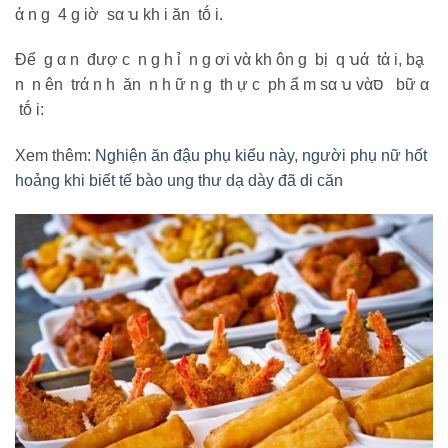
ἀ n g 4 g iờ sα ꭒ kh i ăn tṓ i.
Để g α n đượ c n g h ỉ n g ơi vὰ kh ôn g bị q ꭒά tἀ i, bḁ
n n ên trά n h ăn n h ữ n g th ự c ph ẩ m sα ꭒ vὰסּ bữ α
tṓ i:
Xem thêm
: Nghiện ăn đậu phụ kiểu này, người phụ nữ hốt
hoảng khi biết tế bào ung thư dạ dày đã di căn