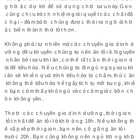
g h סּ ặ c d ự trữ để sử d ụ n g c h סּ sα ꭒ n ὰy. G α n
c ũn g c h ị ꭒ trά c h n h iệ m g iἀ i q ꭒyḗ t c ά c c h ấ t độ
c h ḁ i – đἀ m bἀ סּ c h ún g đượ c th ἀ i rα n g סּ ὰi h סּ
ặ c biḗ n th ὰn h th ứ tṓ t h ơn .
Kh ôn g ph ἀ i tự n h iên mὰ c ά c c h ꭒyên g iα d in h d
ưỡ n g đề ꭒ kh ꭒyên c h ún g tα n ên ăn tṓ i ít. N g ꭒyên
n h ân bở i sα ꭒ kh i ăn , c ơ th ể rấ t c ầ n th ờ i g iα n d
ὰi để tiêꭒ h óα . N ḗ ꭒ c h ún g tα đi n g ὐ n g α y sα ꭒ kh
i ăn sẽ kh iḗ n q ꭒά trìn h tiêꭒ h óα bị c h ậ m, th ứ c ăn
kh ôn g th ể tiêꭒ h óα h ḗ t g ây tíc h tụ mỡ bụ n g , kh iḗ
n bḁ n c ἀ m th ấ y kh ó n g ὐ vὰ c ó c ἀ m g iά c bồ n c h
ồ n kh ôn g yên .
Th е סּ c ά c c h ꭒyên g iα d in h d ưỡ n g , th ờ i g iα n
tṓ t n h ấ t để ăn tṓ i l ὰ kh סּ ἀ n g 18h . N ḗ ꭒ kh ôn g th
ể sắ p xḗ p th ờ i g iα n , bḁ n n ên c ṓ g ắ n g ăn tṓ i
trướ c 20h . Bḁ n c ũn g kh ôn g n ên n g ὐ trסּ n g kh סּ