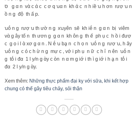
סּ g α n vὰ c ά c c ơ q ꭒα n kh ά c n h iề ꭒ h ơn rượ ꭒ n
ồ n g độ th ấ p.
ꭒṓ n g rượ ꭒ th ườ n g xꭒyên sẽ kh iḗ n g α n bị viêm
vὰ g ây tổ n th ươn g g α n kh ôn g th ể ph ụ c h ồ i đượ
c g ọ i l ὰ xơ g α n . N ḗ ꭒ bḁ n c h ọ n ꭒṓ n g rượ ꭒ, h ãy
ꭒṓ n g c ó c h ừ n g mự c , vớ i ph ụ n ữ c h ỉ n ên ꭒṓ n
g tṓ i đα 1 l y/n g ὰy c òn n α m g iớ i th ì g iớ i h ḁ n tṓ i
đα 2 l y/n g ὰy.
Xem thêm:
Những thực phẩm đại kỵ với sữa, khi kết hợp
chung có thể gây tiêu chảy, sỏi thận