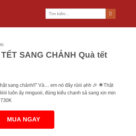
Tìm
kiếm:
ẠI
TẾT SANG CHẢNH Quà tết
 thật sang chảnh!!” Và… em nó đây rùiii ạhh 🎉 🌟Thật
iiiii luôn ấy mnguoii, đúng kiểu chanh sả sang xịn mịn
 #730K
MUA NGAY