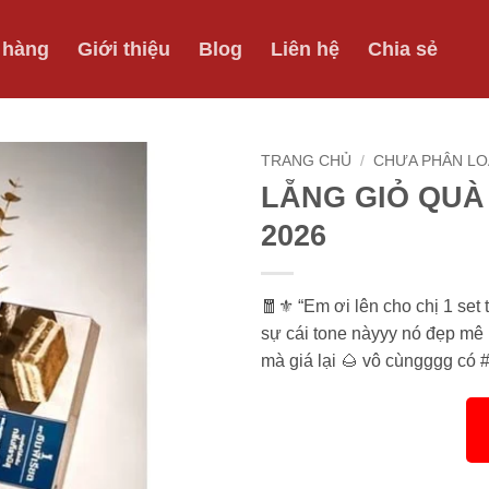
 hàng
Giới thiệu
Blog
Liên hệ
Chia sẻ
TRANG CHỦ
/
CHƯA PHÂN LO
LẴNG GIỎ QUÀ 
2026
🧧⚜️ “Em ơi lên cho chị 1 set
sự cái tone nàyyy nó đẹp mê l
mà giá lại 🌰 vô cùngggg có