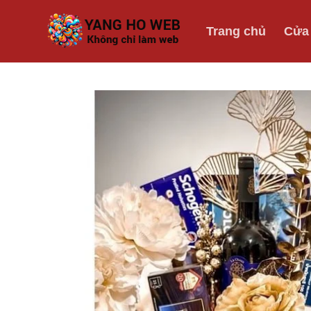
Bỏ
qua
Trang chủ
Cửa
nội
dung