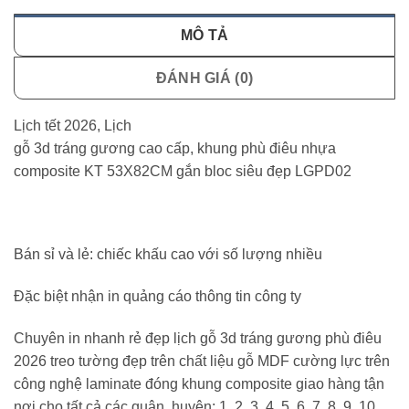
MÔ TẢ
ĐÁNH GIÁ (0)
Lịch tết 2026, Lịch
gỗ 3d tráng gương cao cấp, khung phù điêu nhựa
composite KT 53X82CM gắn bloc siêu đẹp LGPD02
Bán sỉ và lẻ: chiếc khấu cao với số lượng nhiều
Đặc biệt nhận in quảng cáo thông tin công ty
Chuyên in nhanh rẻ đẹp lịch gỗ 3d tráng gương phù điêu
2026 treo tường đẹp trên chất liệu gỗ MDF cường lực trên
công nghệ laminate đóng khung composite giao hàng tận
nơi cho tất cả các quận, huyện: 1, 2, 3, 4, 5, 6, 7, 8, 9, 10,