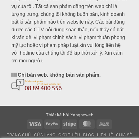
vụ của tôi. Tất cả sản phẩm đăng trên web chỉ là
tượng trưng, chúng tôi không buôn bán, kinh doanh
bất kì sản phẩm nào trên website này. Các bài đăng
được các CTV nội dung soạn thảo, nếu thấy có bất
kì vấn đề, vi phạm chính sách, vi phạm thuần phong
mỹ tục hoặc vi phạm pháp luật xin vui lòng liên hệ
với hotline của chúng tôi để kịp thời xử lý. Xin cảm
ơn mọi người.
Chỉ bán web, không bán sản phẩm.
Thiết kế bởi Yanghoweb
Visa
PayPal
Stripe
MasterCard
Cash
On
TRANG CHỦ
CỬA HÀNG
GIỚI THIỆU
BLOG
LIÊN HỆ
CHIA SẺ
Delivery