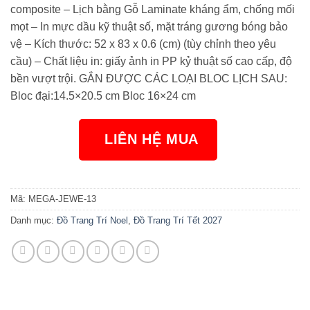
composite – Lịch bằng Gỗ Laminate kháng ẩm, chống mối
mọt – In mực dầu kỹ thuật số, mặt tráng gương bóng bảo
vệ – Kích thước: 52 x 83 x 0.6 (cm) (tùy chỉnh theo yêu
cầu) – Chất liệu in: giấy ảnh in PP kỷ thuật số cao cấp, độ
bền vượt trội. GẮN ĐƯỢC CÁC LOẠI BLOC LỊCH SAU:
Bloc đại:14.5×20.5 cm Bloc 16×24 cm
LIÊN HỆ MUA
NGAY
Mã:
MEGA-JEWE-13
Danh mục:
Đồ Trang Trí Noel
,
Đồ Trang Trí Tết 2027