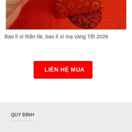
Bao lì xì thần tài, bao lì xì mạ vàng Tết 2026
LIÊN HỆ MUA
NGAY
QUY ĐỊNH